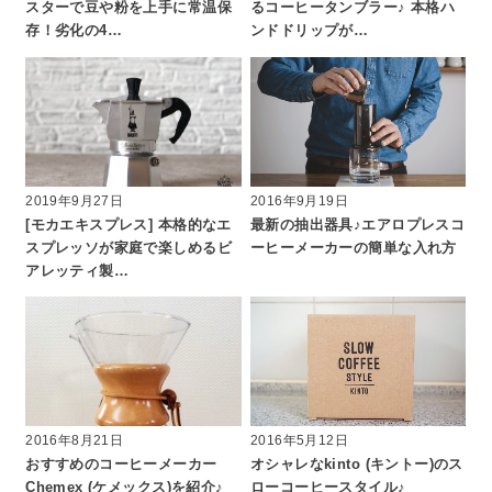
スターで豆や粉を上手に常温保
るコーヒータンブラー♪ 本格ハ
存！劣化の4…
ンドドリップが…
2019年9月27日
2016年9月19日
[モカエキスプレス] 本格的なエ
最新の抽出器具♪エアロプレスコ
スプレッソが家庭で楽しめるビ
ーヒーメーカーの簡単な入れ方
アレッティ製…
2016年8月21日
2016年5月12日
おすすめのコーヒーメーカー
オシャレなkinto (キントー)のス
Chemex (ケメックス)を紹介♪
ローコーヒースタイル♪