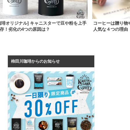
ーヒーは贈り物やギフトにおすすめ？プレゼントに
【カサブラ
気な４つの理由
は？果実系
柿田川珈琲からのお知らせ