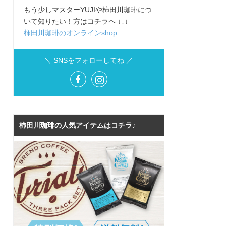
もう少しマスターYUJIや柿田川珈琲につ
いて知りたい！方はコチラヘ ↓↓↓
柿田川珈琲のオンラインshop
＼ SNSをフォローしてね ／
柿田川珈琲の人気アイテムはコチラ♪