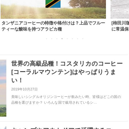
ルー
[柿田川珈琲オリジナル] キャニスターで豆や粉を上手
コ
に常温保存！劣化の4つの原因は？
人
世界の高級品種！コスタリカのコーヒー
[コーラルマウンテン]はやっぱりうま
い！
2019年10月27日
美味しいシングルオリジンコーヒーが飲みたい時、皆様はどこの国の
品種を選びますか？ いろんな国で栽培されているシ…